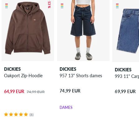
– 13 %
DICKIES
DICKIES
DICKIES
Oakport Zip-Hoodie
957 13" Shorts dames
993 11" Car
74,99 EUR
64,99 EUR
69,99 EUR
74,99 EUR
DAMES
(8)