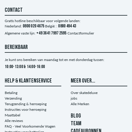
CONTACT
Gratis hotline beschikbaar voor volgende landen:
Nederland:
0800 020 4675
België: :
0800 494 43
Algemene vaste lijn:
+49 3641 7997 2595
Contactformulier
BEREIKBAAR
Je kunt ons bereiken van maandag tot en met donderdag tussen:
10:00-13:00 & 14:00-16:00
HELP & KLANTENSERVICE
MEER OVER...
Betaling
Over skatedeluxe
Verzending
jobs
Terugzending & herroeping
Alle Merken
Instructies voor herroeping
Maattabel
BLOG
Alle reviews
TEAM
FAQ - Veel Voorkomende Vragen
CADEAUBONNEN
Instructies voor batterijen