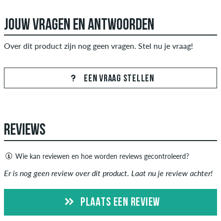
JOUW VRAGEN EN ANTWOORDEN
Over dit product zijn nog geen vragen. Stel nu je vraag!
EEN VRAAG STELLEN
REVIEWS
Wie kan reviewen en hoe worden reviews gecontroleerd?
Alleen mensen met een skatedeluxe klant account kunnen
Er is nog geen review over dit product. Laat nu je review achter!
reviews aanmaken. Ze worden gepubliceerd na onze controle.
We publiceren zowel positieve als negatieve recensies.
PLAATS EEN REVIEW
Recensies met beledigende of obscene inhoud en recensies