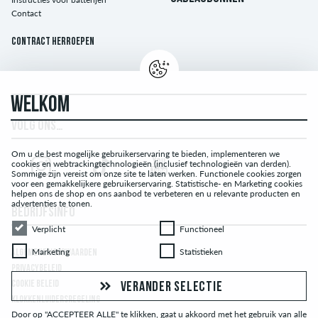
Contact
Contract herroepen
WELKOM
VOLG ONS…
Om u de best mogelijke gebruikerservaring te bieden, implementeren we
cookies en webtrackingtechnologieën (inclusief technologieën van derden).
Sommige zijn vereist om onze site te laten werken. Functionele cookies zorgen
voor een gemakkelijkere gebruikerservaring. Statistische- en Marketing cookies
helpen ons de shop en ons aanbod te verbeteren en u relevante producten en
advertenties te tonen.
BEDRIJFSINFO
Verplicht
Functioneel
Verplicht
Functioneel
Marketing
Statistieken
Marketing
Statistieken
ALGEMENE VOORWAARDEN
PRIVACYBELEID
COOKIE BELEID
VERANDER SELECTIE
KLOKKENLUIDERSREGELING
Door op "ACCEPTEER ALLE" te klikken, gaat u akkoord met het gebruik van alle