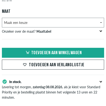
incl. BTW
MAAT
Onzeker over de maat?
Maattabel
US
Inch-Breedte (W)
Taille Omtrek in cm
TOEVOEGEN AAN WINKELWAGEN
XXS
26-27
66-69
XS
28-29
71-73,5
TOEVOEGEN AAN VERLANGLIJSTJE
S
30-31
76-78,5
In stock.
M
32-33
81-83,5
Levering tot morgen,
zaterdag 08.08.2026
, als je kiest voor Standard
L
34
86
Priority en je bestelling plaatst binnen het volgende 13 uren en 22
minuten.
XL
36-38
91-96,5
Enkel van toepassing bij de directe betalingsmogelijkheden zoals credit