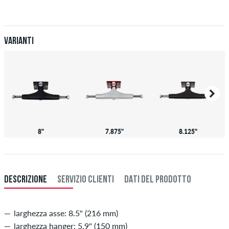
Valido solo per pagamenti immediati come carta di credito o PayPal.
Ulteriori informazioni su
Spedizione
&
Pagamento
.
Varianti
8"
7.875"
8.125"
DESCRIZIONE
SERVIZIO CLIENTI
DATI DEL PRODOTTO
larghezza asse: 8.5" (216 mm)
larghezza hanger: 5.9" (150 mm)