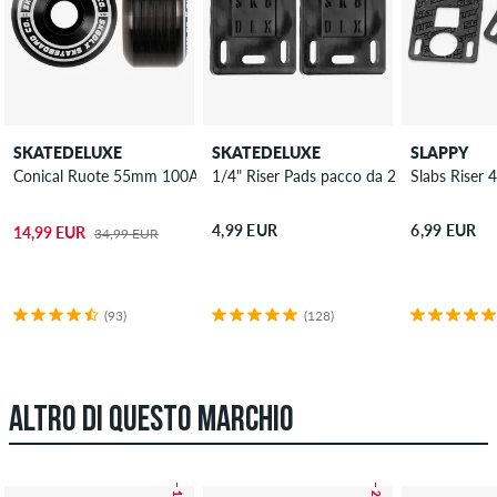
SKATEDELUXE
SKATEDELUXE
SLAPPY
Conical Ruote 55mm 100A pacco da 4
1/4" Riser Pads pacco da 2
Slabs Riser
4,99 EUR
6,99 EUR
14,99 EUR
34,99 EUR
(93)
(128)
ALTRO DI QUESTO MARCHIO