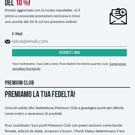
del
10 %
!
Rimani aggiornato con la nostra newsletter, sii il
primo a conoscere promozioni esclusive e ricevi
uno sconto del 10 % sul tuo prossimo ordine!
E-Mail
ISCRIVITI ORA
Non inoltreremo i tuoi dati a terzi. Puoi disdire l'iscrizione quando vuoi.
Come posso
annullare l'iscrizione?
PREMIUM CLUB
PREMIAMO LA TUA FEDELTÀ!
Unisciti subito allo skatedeluxe Premium Club e guadagna punti per attività
come ordini o recensioni di prodotti.
Puoi scambiare i tuoi punti Premium Club con premi esclusivi come tavole
firmate, articoli da skate, accessori e buoni. I Punti Status determinano il tuo