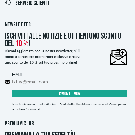
SERVIZIO CLIENTI
NEWSLETTER
Iscriviti alle notizie e ottieni uno sconto
del
10 %
!
Rimani aggiornato con la nostra newsletter, sii il
primo a conoscere promozioni esclusive e ricevi
uno sconto del 10 % sul tuo prossimo ordine!
E-Mail
ISCRIVITI ORA
Non inoltreremo i tuoi dati a terzi. Puoi disdire l'iscrizione quando vuoi.
Come posso
annullare l'iscrizione?
PREMIUM CLUB