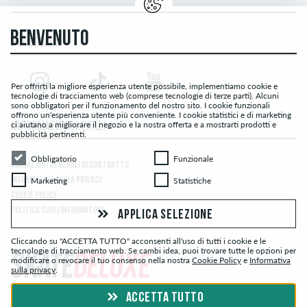
BENVENUTO
FOLLOW US
Per offrirti la migliore esperienza utente possibile, implementiamo cookie e
tecnologie di tracciamento web (comprese tecnologie di terze parti). Alcuni
sono obbligatori per il funzionamento del nostro sito. I cookie funzionali
offrono un'esperienza utente più conveniente. I cookie statistici e di marketing
ci aiutano a migliorare il negozio e la nostra offerta e a mostrarti prodotti e
INFORMAZIONI LEGALI
pubblicità pertinenti.
Obbligatorio
Funzionale
Obbligatorio
Funzionale
CONDIZIONI GENERALI DI CONTRATTO
Marketing
Statistiche
INFORMATIVA SULLA PRIVACY
Marketing
Statistiche
COOKIE POLICY
POLITICA SUGLI INFORMATORI
APPLICA SELEZIONE
Cliccando su "ACCETTA TUTTO" acconsenti all'uso di tutti i cookie e le
tecnologie di tracciamento web. Se cambi idea, puoi trovare tutte le opzioni per
modificare o revocare il tuo consenso nella nostra
Cookie Policy
e
Informativa
sulla privacy
.
© skatedeluxe.com Skateshop 2026
ACCETTA TUTTO