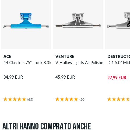
ACE
VENTURE
DESTRUCT
44 Classic 5.75" Truck 8.35"
V-Hollow Lights All Polished High 5.6 Tru
D.1 5.0" Mid
34,99 EUR
45,99 EUR
27,99 EUR
(65)
(20)
ALTRI HANNO COMPRATO ANCHE