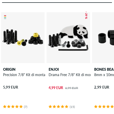
– 29 %
ORIGIN
ENJOI
BONES BEA
Precision 7/8" Kit di montaggio Intaglio a croce
Drama Free 7/8" Kit di montaggio Intaglio
8mm x 10mm
5,99 EUR
2,99 EUR
4,99 EUR
6,99 EUR
(7)
(15)