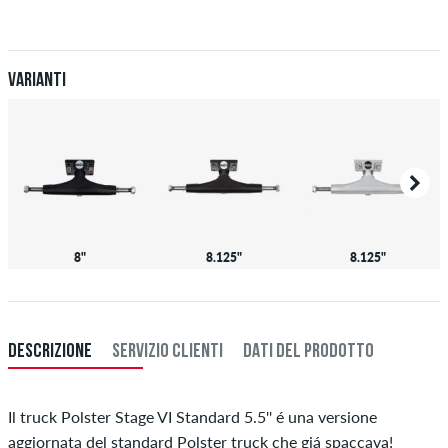
Valido solo per pagamenti immediati come carta di credito o PayPal.
Ulteriori informazioni su
Spedizione
&
Pagamento
.
Varianti
8"
8.125"
8.125"
DESCRIZIONE
SERVIZIO CLIENTI
DATI DEL PRODOTTO
Il truck Polster Stage VI Standard 5.5'' é una versione
aggiornata del standard Polster truck che giá spaccava!