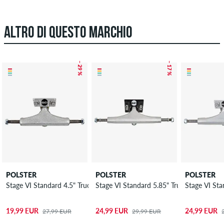
ALTRO DI QUESTO MARCHIO
– 29 %
– 17 %
POLSTER
POLSTER
POLSTER
Stage VI Standard 4.5" Truck 7.125"
Stage VI Standard 5.85" Truck 8.5"
Stage VI Sta
19,99 EUR
24,99 EUR
24,99 EUR
27,99 EUR
29,99 EUR