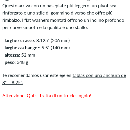
Questo arriva con un baseplate piú leggero, un pivot seat
rinforzato e uno stile di gommino diverso che offre piú
rimbalzo. I flat washers montati offrono un inclino profondo
per curve smooth e la qualitá é uno sballo.
larghezza asse:
8.125" (206 mm)
larghezza hanger:
5.5" (140 mm)
altezza:
52 mm
peso:
348 g
Te recomendamos usar este eje en
tablas con una anchura de
8" – 8.25".
Attenzione: Qui si tratta di un truck singolo!