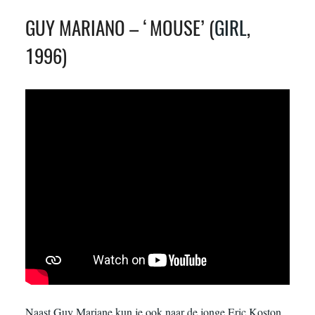
GUY MARIANO – ‘MOUSE’ (
GIRL
,
1996)
Naast Guy Mariane kun je ook naar de jonge Eric Koston