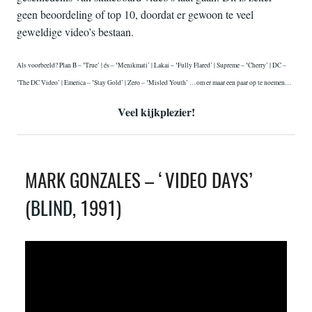
geen beoordeling of top 10, doordat er gewoon te veel
geweldige video’s bestaan.
Als voorbeeld? Plan B – ‛True’ | és – ‛Menikmati’ | Lakai – ‛Fully Flared’ | Supreme – ‛Cherry’ | DC –
‛The DC Video’ | Emerica – ‛Stay Gold’ | Zero – ‛Misled Youth’ …om er maar een paar op te noemen…
Veel kijkplezier!
MARK GONZALES – ‘VIDEO DAYS’
(
BLIND
, 1991)