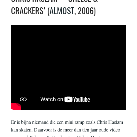
CRACKERS’ (
ALMOST
, 2006)
Er is bijna niemand die een mini ramp zoals Chris Haslam
kan skaten. Daarvoor is de meer dan tien jaar oude video